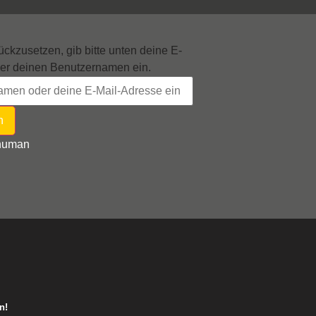
ckzusetzen, gib bitte unten deine E-
er deinen Benutzernamen ein.
t human
n!