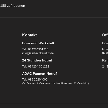
188 zufriedenen
Kontakt
Öf
Büro und Werkstatt
Bür
Tel.:
034204351214
Mont
info@asd-schkeuditz.de
09:0
24 Stunden Notruf
Rei
Tel.:
034204 351212
24 S
ADAC Pannen-Notruf
Tel.:
089 20204000
(Dt. Festnetz 6 Cent/Anruf; dt. Mobilfunk max. 42 Cent/Min.)